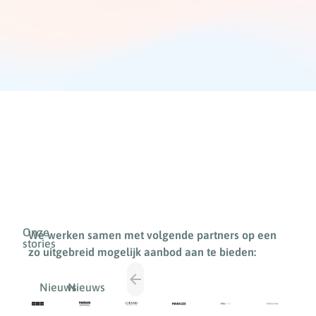
Onze
We werken samen met volgende partners op een
stories
zo uitgebreid mogelijk aanbod aan te bieden:
Nieuws
Nieuws