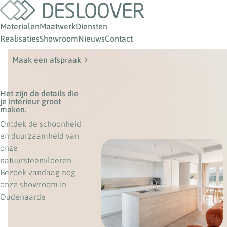
Materialen
Maatwerk
Diensten
Realisaties
Showroom
Nieuws
Contact
Maak een afspraak
Het zijn de details die
je interieur groot
maken.
Ontdek de schoonheid
en duurzaamheid van
onze
natuursteenvloeren.
Bezoek vandaag nog
onze showroom in
Oudenaarde