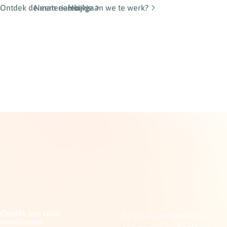
Ontdek de materialen
Neem een kijkje
Hoe gaan we te werk?
Ontdek ons ruim
Bij Desloover bieden we
assortiment