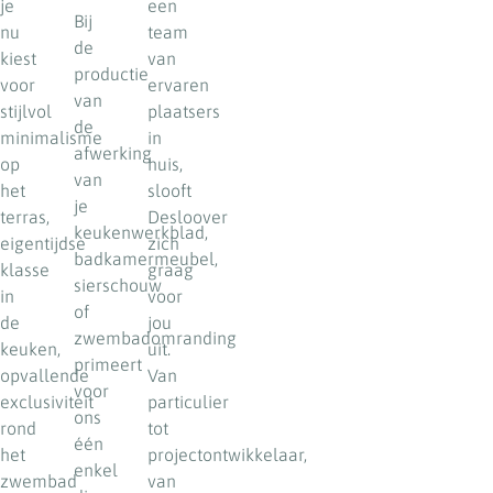
je
een
Bij
nu
team
de
kiest
van
productie
voor
ervaren
van
stijlvol
plaatsers
de
minimalisme
in
afwerking
op
huis,
van
het
slooft
je
terras,
Desloover
keukenwerkblad,
eigentijdse
zich
badkamermeubel,
klasse
graag
sierschouw
in
voor
of
de
jou
zwembadomranding
keuken,
uit.
primeert
opvallende
Van
voor
exclusiviteit
particulier
ons
rond
tot
één
het
projectontwikkelaar,
enkel
zwembad
van