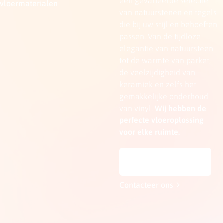
een gevarieerde selectie
vloermaterialen
van natuurstenen en tegels
die bij uw stijl en behoeften
passen. Van de tijdloze
elegantie van natuursteen
tot de warmte van parket,
de veelzijdigheid van
keramiek en zelfs het
gemakkelijke onderhoud
van vinyl.
Wij hebben de
perfecte vloeroplossing
voor elke ruimte.
Laat je inspireren
Contacteer ons