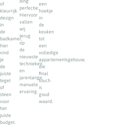
ding:
of
een
perfectie.
kleurrijk
hoekje
Hiervoor
design
in
vallen
in
de
wij
de
keuken
terug
badkamer,
tot
op
hier
een
de
vind
volledige
nieuwste
je
appartementsgebouw,
technieken
de
die
en
juiste
final
jarenlange,
tegel
touch
manuele
of
is
ervaring.
steen
goud
voor
waard.
het
juiste
budget.