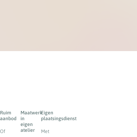
Ruim
Maatwerk
Eigen
aanbod
in
plaatsingsdienst
eigen
atelier
Of
Met